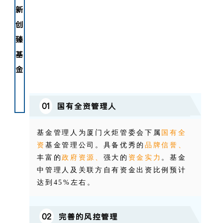
新
创
臻
基
金
01
国有全资管理人
基金管理人为厦门火炬管委会下属
国有全
资
基金管理公司。具备优秀的
品牌信誉、
丰富的
政府资源、
强大的
资金实力
。
基金
中管理人及关联方自有资金出资比例预计
达到
45%左
右
。
02
完善的风控管理