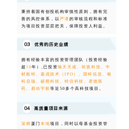
秉持着国有创投机构审慎性原则，拥有完
善的风控体系，以
严谨
的审核流程和标准
为项目投资层层把关，保障投资人利益。
03
优秀的历史业绩
拥有经验丰富的投资管理团队（投资经验
超
10
年）,
已投资
瀚天天成、钜瓷科技、中
材航特、嘉戎技术（IPO）、国科信息、银
科启瑞、硕橙科技、特仪科技、君德医
药、易动宇航
等近50多个高科技项目。
04
高质量项目来源
深耕
厦门
本地
项目，同时以母基金投资管