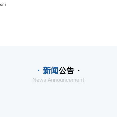
com
· 新闻
公告 ·
News Announcement