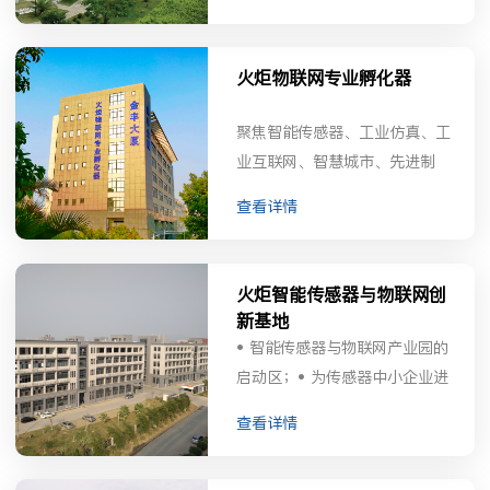
创业园”，2004年成为省部共建
的中国厦门留学人员创业园，是
海峡西岸“
火炬物联网专业孵化器
聚焦智能传感器、工业仿真、工
业互联网、智慧城市、先进制
造、人工智能等物联网企业的孵
查看详情
化培育。
火炬智能传感器与物联网创
新基地
• 智能传感器与物联网产业园的
启动区；• 为传感器中小企业进
入产业化阶段提供载体及专业支
查看详情
撑；• 满足传感器生产制造、传
感器应用组装等生产需求。入驻