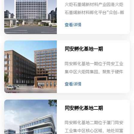
火炬石墨烯新材料产业园是火炬
石墨烯新材料孵化平台“众创-孵
化-加速-产业化”全链条梯度孵
查看详情
化培育生态体系中的关键一环及
核心载体。总建筑面积约26万平
方米，共建设1
同安孵化基地一期
同安孵化基地一期位于同安工业
集中区火炬同集园，聚焦于硬件
智能制造、物联网、新能源、新
查看详情
材料、微电子与集成电路等特色
产业领域。
同安孵化基地二期
同安孵化基地二期位于厦门同安
工业集中区核心区域，地处双富