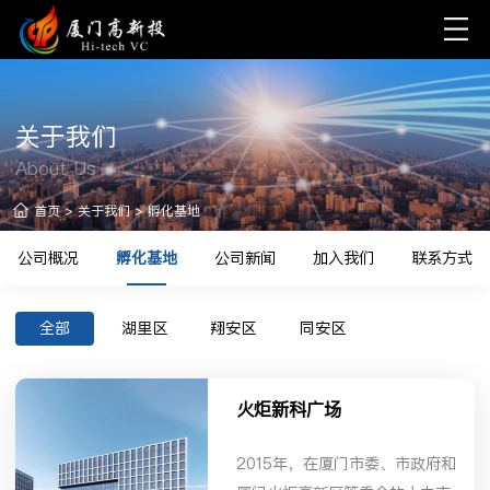
关于我们
About Us
首页
>
关于我们
>
孵化基地
公司概况
孵化基地
公司新闻
加入我们
联系方式
全部
湖里区
翔安区
同安区
火炬新科广场
2015年，在厦门市委、市政府和