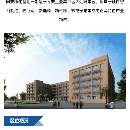
同安孵化基地一期位于同安工业集中区火炬同集园，
聚焦于硬件智
能制造、物联网、新能源、新材料、微电子与集成电路等特色产业
领域。
区位概况