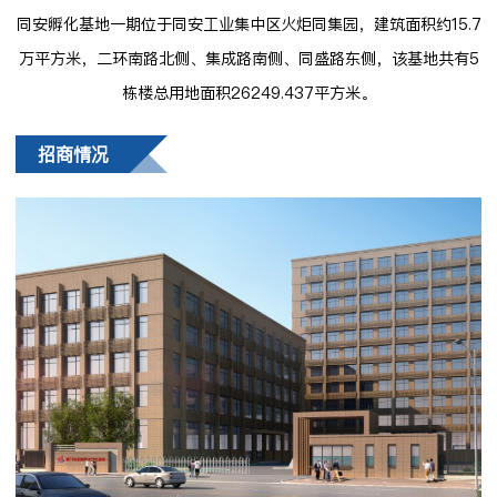
同安孵化基地一期位于同安工业集中区火炬同集园，建筑面积约15.7
万平方米，二环南路北侧、集成路南侧、同盛路东侧，该基地共有5
栋楼总用地面积26249.437平方米。
招商情况