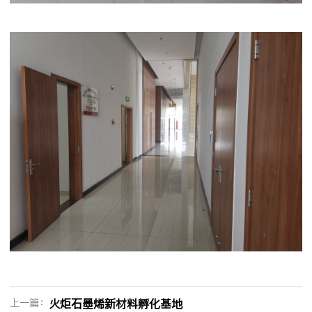
上一篇：
火炬石墨烯新材料孵化基地