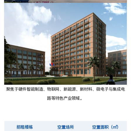
聚焦于硬件智能制造、物联网、新能源、新材料、微电子与集成电
路等特色产业领域。
招租楼栋
空置场所
空置面积（㎡）