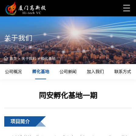
关于我们
About Us
首页
>
关于我们
>
孵化基地
公司概况
孵化基地
公司新闻
加入我们
联系方式
同安孵化基地一期
项目简介