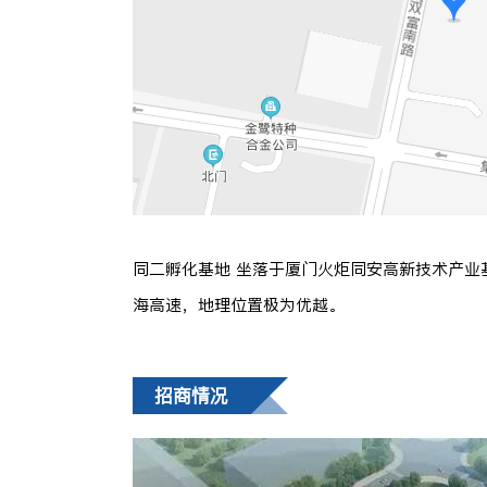
同二孵化基地 坐落于厦门火炬同安高新技术产
海高速，地理位置极为优越。
招商情况