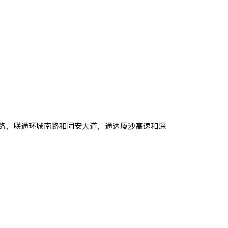
路，联通环城南路和同安大道，通达厦沙高速和深