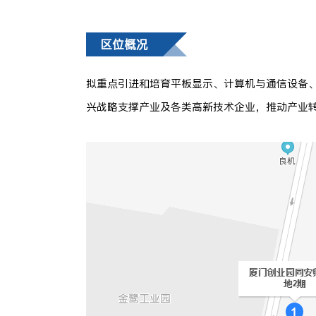
区位概况
拟重点引进和培育平板显示、计算机与通信设备、
兴战略支撑产业及各类高新技术企业，推动产业