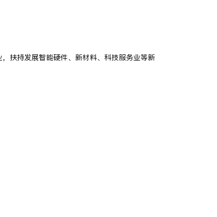
业，扶持发展智能硬件、新材料、科技服务业等新