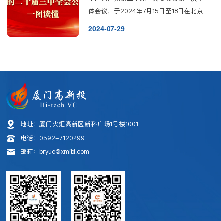
体会议，于2024年7月15日至18日在北京
举行。
2024-07-29
地址：厦门火炬高新区新科广场1号楼1001
电话：0592-7120299
邮箱：bryue@xmibi.com